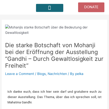
Skip
Post
DONATE
to
navigation
content
Kostenlose geführte Meditationen
Die starke Botschaft von Mohanji
bei der Eröffnung der Ausstellung
“Gandhi – Durch Gewaltlosigkeit zur
Freiheit”
Leave a Comment
/
Blogs
,
Nachrichten
/ By
pelka
Ich danke euch, dass ich hier sein darf und gratuliere euch zu
dieser Ausstellung. Das Thema, über das ich sprechen soll, ist
Mahatma Gandhi.